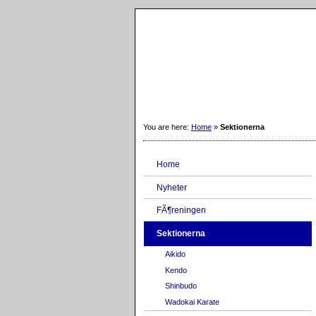
You are here:
Home
»
Sektionerna
Home
Nyheter
FÃ¶reningen
Sektionerna
Aikido
Kendo
Shinbudo
Wadokai Karate