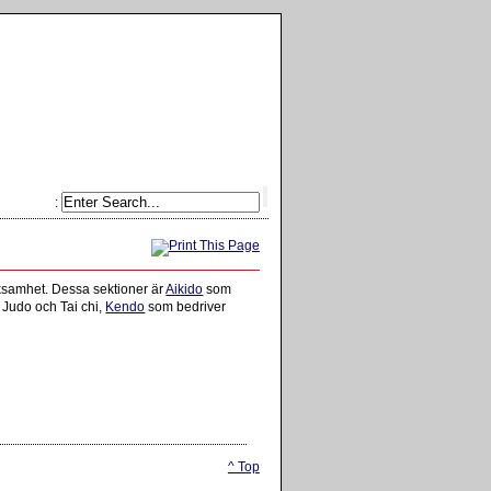
:
rksamhet. Dessa sektioner är
Aikido
som
 Judo och Tai chi,
Kendo
som bedriver
^ Top