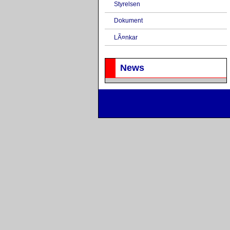
Styrelsen
Dokument
LÃ¤nkar
News